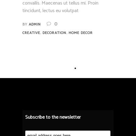
convallis. Maecenas ut tellus mi. Proin
tincidunt, lectus eu volutpat
0
BY
ADMIN
,
,
CREATIVE
DECORATION
HOME DECOR
Subscribe to the newsletter