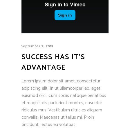
September 2, 2019
SUCCESS HAS IT’S
ADVANTAGE
Lorem ipsum dolor sit amet, consectetur
adipiscing elit. In ut ullamcorper leo, eget
euismod orci. Cum sociis natoque penatibus
et magnis dis parturient montes, nascetur
ridiculus mus. Vestibulum ultricies aliquam
convallis. Maecenas ut tellus mi. Proin
tincidunt, lectus eu volutpat