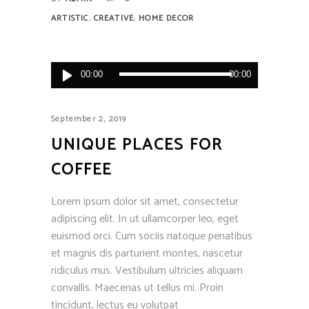
,
,
ARTISTIC
CREATIVE
HOME DECOR
Audio
00:00
00:00
Player
September 2, 2019
UNIQUE PLACES FOR
COFFEE
Lorem ipsum dolor sit amet, consectetur
adipiscing elit. In ut ullamcorper leo, eget
euismod orci. Cum sociis natoque penatibus
et magnis dis parturient montes, nascetur
ridiculus mus. Vestibulum ultricies aliquam
convallis. Maecenas ut tellus mi. Proin
tincidunt, lectus eu volutpat