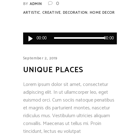
0
BY
ADMIN
,
,
,
ARTISTIC
CREATIVE
DECORATION
HOME DECOR
Audio
00:00
00:00
Player
September 2, 2019
UNIQUE PLACES
Lorem ipsum dolor sit amet, consectetur
adipiscing elit. In ut ullamcorper leo, eget
euismod orci. Cum sociis natoque penatibus
et magnis dis parturient montes, nascetur
ridiculus mus. Vestibulum ultricies aliquam
convallis. Maecenas ut tellus mi. Proin
tincidunt, lectus eu volutpat