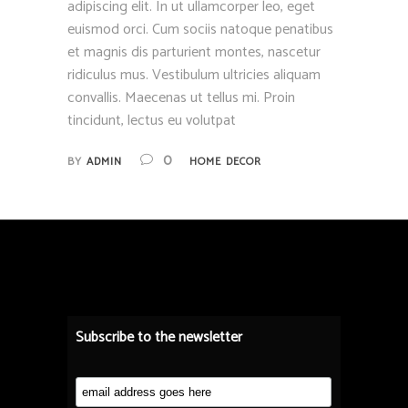
adipiscing elit. In ut ullamcorper leo, eget
euismod orci. Cum sociis natoque penatibus
et magnis dis parturient montes, nascetur
ridiculus mus. Vestibulum ultricies aliquam
convallis. Maecenas ut tellus mi. Proin
tincidunt, lectus eu volutpat
0
BY
ADMIN
HOME DECOR
Subscribe to the newsletter