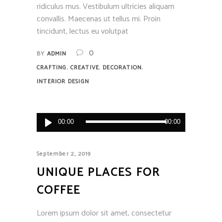
ridiculus mus. Vestibulum ultricies aliquam
convallis. Maecenas ut tellus mi. Proin
tincidunt, lectus eu volutpat
0
BY
ADMIN
,
,
,
CRAFTING
CREATIVE
DECORATION
INTERIOR DESIGN
Audio
00:00
00:00
Player
September 2, 2019
UNIQUE PLACES FOR
COFFEE
Lorem ipsum dolor sit amet, consectetur