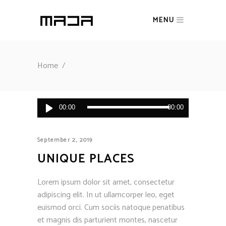
MENU
Home
/
Audio
00:00
00:00
Player
September 2, 2019
UNIQUE PLACES
Lorem ipsum dolor sit amet, consectetur
adipiscing elit. In ut ullamcorper leo, eget
euismod orci. Cum sociis natoque penatibus
et magnis dis parturient montes, nascetur