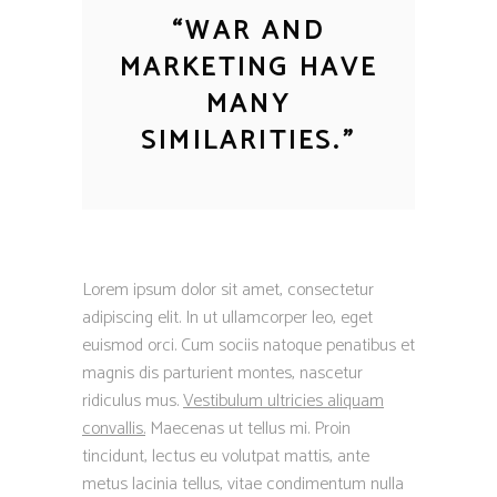
“
WAR AND
MARKETING HAVE
MANY
SIMILARITIES.
”
Lorem ipsum dolor sit amet, consectetur
adipiscing elit. In ut ullamcorper leo, eget
euismod orci. Cum sociis natoque penatibus et
magnis dis parturient montes, nascetur
ridiculus mus.
Vestibulum ultricies aliquam
convallis.
Maecenas ut tellus mi. Proin
tincidunt, lectus eu volutpat mattis, ante
metus lacinia tellus, vitae condimentum nulla