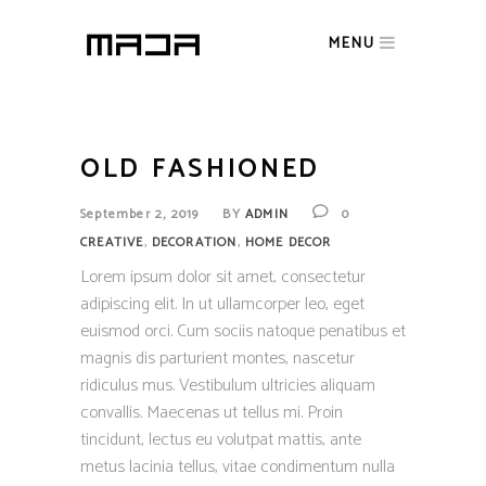
MENU
OLD FASHIONED
September 2, 2019
BY
ADMIN
0
,
,
CREATIVE
DECORATION
HOME DECOR
Lorem ipsum dolor sit amet, consectetur
adipiscing elit. In ut ullamcorper leo, eget
euismod orci. Cum sociis natoque penatibus et
magnis dis parturient montes, nascetur
ridiculus mus. Vestibulum ultricies aliquam
convallis. Maecenas ut tellus mi. Proin
tincidunt, lectus eu volutpat mattis, ante
metus lacinia tellus, vitae condimentum nulla