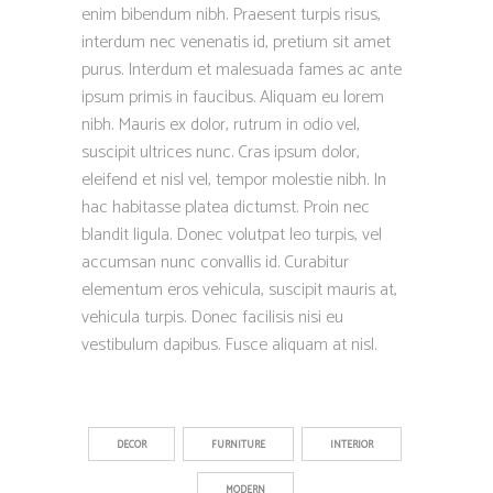
enim bibendum nibh. Praesent turpis risus,
interdum nec venenatis id, pretium sit amet
purus. Interdum et malesuada fames ac ante
ipsum primis in faucibus. Aliquam eu lorem
nibh. Mauris ex dolor, rutrum in odio vel,
suscipit ultrices nunc. Cras ipsum dolor,
eleifend et nisl vel, tempor molestie nibh. In
hac habitasse platea dictumst. Proin nec
blandit ligula. Donec volutpat leo turpis, vel
accumsan nunc convallis id. Curabitur
elementum eros vehicula, suscipit mauris at,
vehicula turpis. Donec facilisis nisi eu
vestibulum dapibus. Fusce aliquam at nisl.
DECOR
FURNITURE
INTERIOR
MODERN